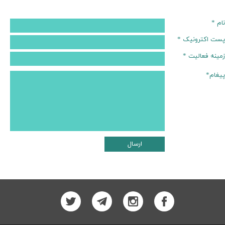
نام *
پست اکترونیک *
زمینه فعالیت *
پیغام*
ارسال